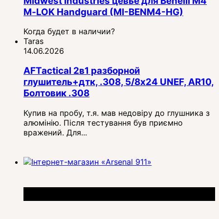
Midwest Industries цевье для Benelli M4
M‑LOK Handguard (MI-BENM4-HG)
Когда будет в наличии?
Taras
14.06.2026
AFTactical 2в1 разборной
глушитель+дтк, .308, 5/8x24 UNEF, AR10,
Болтовик .308
Купив на пробу, т.я. мав недовіру до глушника з
алюмінію. Після тестування був приємно
вражений. Для...