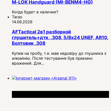
M‑LOK Handguard (MI-BENM4-HG)
Когда будет в наличии?
Taras
14.06.2026
AFTactical 2в1 разборной
глушитель+дтк, .308, 5/8x24 UNEF, AR10,
Болтовик .308
Купив на пробу, т.я. мав недовіру до глушника з
алюмінію. Після тестування був приємно
вражений. Для...