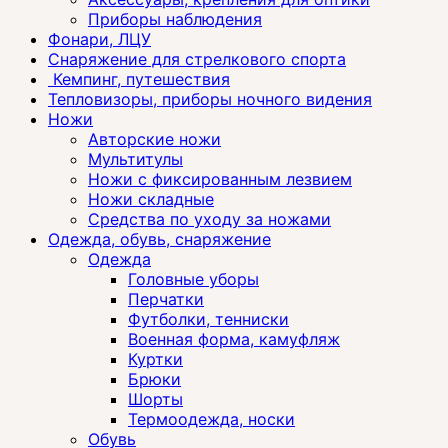
Приборы наблюдения
Фонари, ЛЦУ
Снаряжение для стрелкового спорта
Кемпинг, путешествия
Тепловизоры, приборы ночного видения
Ножи
Авторские ножи
Мультитулы
Ножи с фиксированным лезвием
Ножи складные
Средства по уходу за ножами
Одежда, обувь, снаряжение
Одежда
Головные уборы
Перчатки
Футболки, тенниски
Военная форма, камуфляж
Куртки
Брюки
Шорты
Термоодежда, носки
Обувь