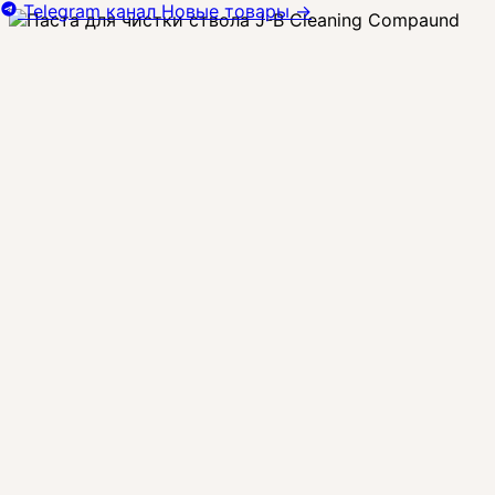
Telegram канал
Новые товары
→