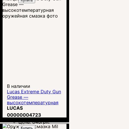
Купить
В наличии
Lucas Extreme Duty Gun
Grease —
высокотемпературная
оружейная смазка
LUCAS
00000004723
Цена:
846
грн.
Купить