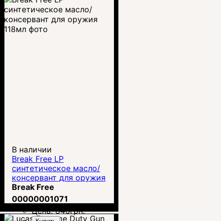
В наличии
Break Free LP
синтетическое масло/
консервант для оружия
118мл
Break Free
00000001071
Цена:
846
грн.