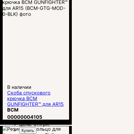
В наличии
Скоба спускового
крючка BCM
GUNFIGHTER™ для AR15
(BCM-GTG-MOD-0-BLK)
BCM
00000004105
Цена:
611
грн.
Купить