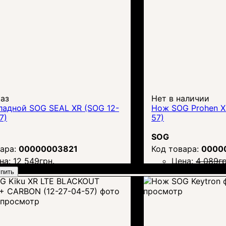
каз
Нет в наличии
ладной SOG SEAL XR (SOG 12-
Нож SOG Prohen XR
7)
57)
SOG
00000003821
0000
на:
12 549
грн.
Цена:
4 089
гр
пить
просмотр
просмотр