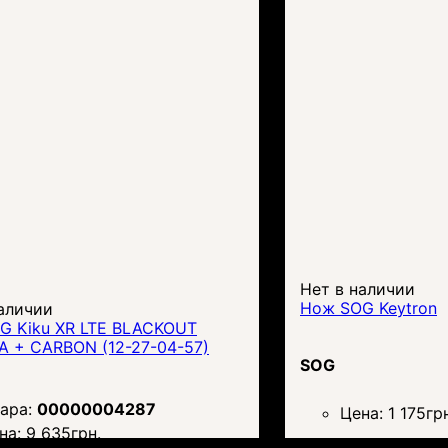
Нет в наличии
Нож SOG Keytron
аличии
G Kiku XR LTE BLACKOUT
A + CARBON (12-27-04-57)
SOG
00000004287
Цена:
1 175
гр
на:
9 635
грн.