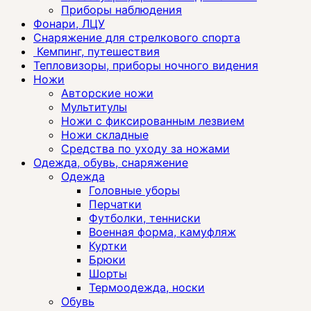
Приборы наблюдения
Фонари, ЛЦУ
Снаряжение для стрелкового спорта
Кемпинг, путешествия
Тепловизоры, приборы ночного видения
Ножи
Авторские ножи
Мультитулы
Ножи с фиксированным лезвием
Ножи складные
Средства по уходу за ножами
Одежда, обувь, снаряжение
Одежда
Головные уборы
Перчатки
Футболки, тенниски
Военная форма, камуфляж
Куртки
Брюки
Шорты
Термоодежда, носки
Обувь