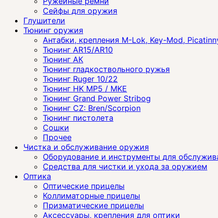
Ружейные ремни
Сейфы для оружия
Глушители
Тюнинг оружия
Антабки, крепления M-Lok, Key-Mod, Picatinn
Тюнинг AR15/AR10
Тюнинг АК
Тюнинг гладкоствольного ружья
Тюнинг Ruger 10/22
Тюнинг HK MP5 / MKE
Тюнинг Grand Power Stribog
Тюнинг CZ: Bren/Scorpion
Тюнинг пистолета
Сошки
Прочее
Чистка и обслуживание оружия
Оборудование и инструменты для обслужив
Средства для чистки и ухода за оружием
Оптика
Оптические прицелы
Коллиматорные прицелы
Призматические прицелы
Аксессуары, крепления для оптики