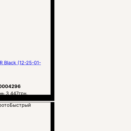
 Black (12-25-01-
0004296
н.
3 447
грн.
Быстрый