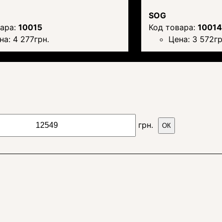
SOG
10015
10014
на:
4 277
грн.
Цена:
3 572
гр
грн.
ОК