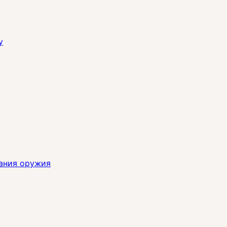
y
ания оружия