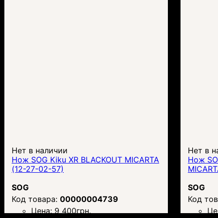
Нет в наличии
Нет в н
Нож SOG Kiku XR BLACKOUT MICARTA
Нож SO
(12-27-02-57)
MICART
SOG
SOG
00000004739
Цена:
9 400
грн.
Це