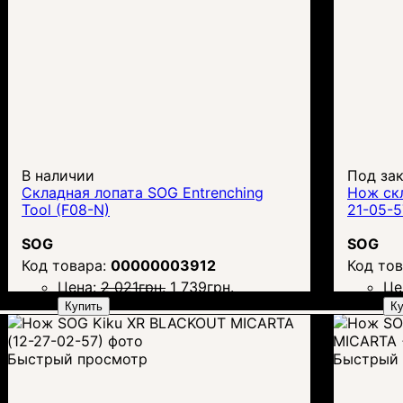
В наличии
Под за
Складная лопата SOG Entrenching
Нож ск
Tool (F08-N)
21-05-5
SOG
SOG
00000003912
Цена:
2 021
грн.
1 739
грн.
Це
Купить
Ку
Быстрый просмотр
Быстрый 