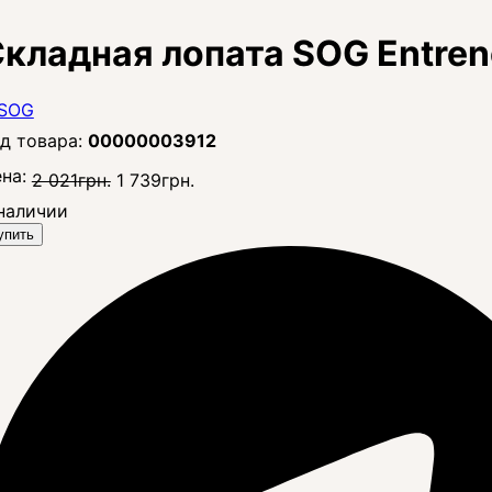
кладная лопата SOG Entrenc
00000003912
на:
2 021
грн.
1 739
грн.
наличии
упить