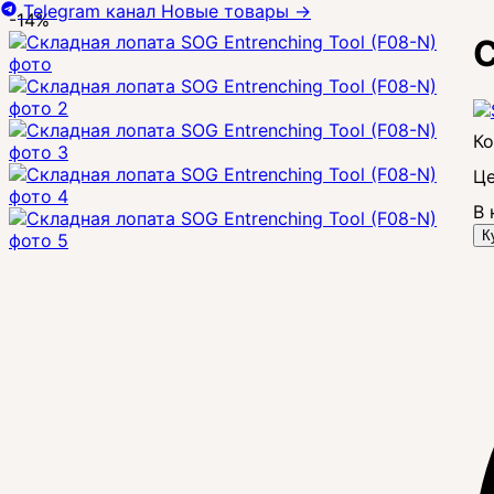
Telegram канал
Новые товары
→
-14%
С
Це
В 
К