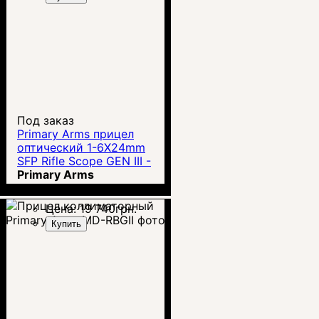
Под заказ
Primary Arms прицел
оптический 1-6X24mm
SFP Rifle Scope GEN III -
Illuminated ACSS 5.56 /
Primary Arms
5.45 / .308
Цена:
19 740
грн.
Купить