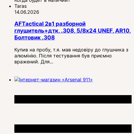
Taras
14.06.2026
AFTactical 2в1 разборной
глушитель+дтк, .308, 5/8x24 UNEF, AR10,
Болтовик .308
Купив на пробу, т.я. мав недовіру до глушника з
алюмінію. Після тестування був приємно
вражений. Для...