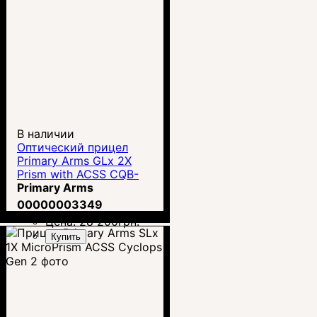
В наличии
Оптический прицел
Primary Arms GLx 2X
Prism with ACSS CQB-
M5 5.56/.308/5.45
Primary Arms
00000003349
Цена:
28 200
грн.
Купить