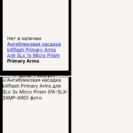
Нет в наличии
Антибликовая насадка
killflash Primary Arms
для SLx 1x Micro Prism
(PA-SLX-1XMP-ARD)
Primary Arms
Цена:
1 508
грн.