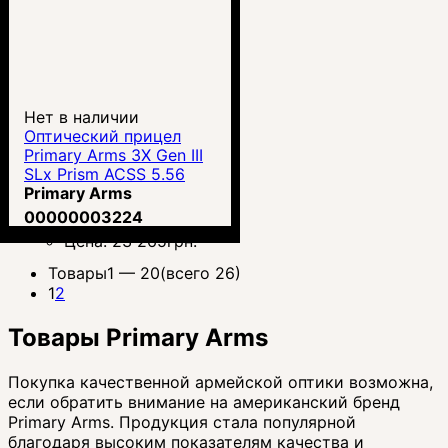
Нет в наличии
Оптический прицел
Primary Arms 3X Gen III
SLx Prism ACSS 5.56
CQB-M2 (710026)
Primary Arms
00000003224
Цена:
23 265
грн.
Товары
1 —
20
(всего 26)
1
2
Товары Primary Arms
Покупка качественной армейской оптики возможна,
если обратить внимание на американский бренд
Primary Arms. Продукция стала популярной
благодаря высоким показателям качества и