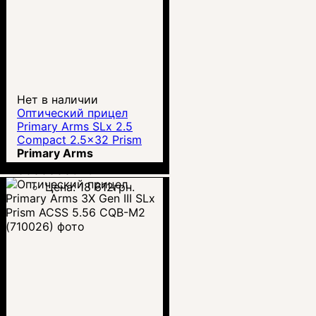
Нет в наличии
Оптический прицел
Primary Arms SLx 2.5
Compact 2.5x32 Prism
Scope - ACSS-CQB-M1
Primary Arms
00000003431
Цена:
18 612
грн.