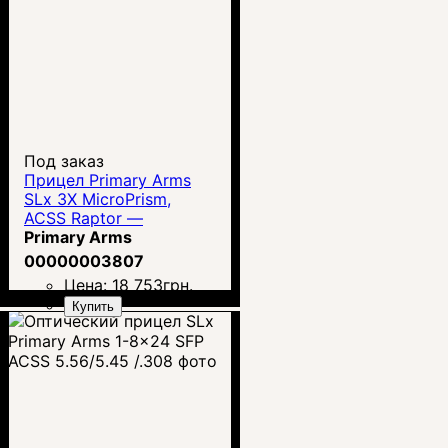
Под заказ
Прицел Primary Arms
SLx 3X MicroPrism,
ACSS Raptor —
5,56/.308
Primary Arms
00000003807
Цена:
18 753
грн.
Купить