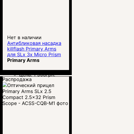
Нет в наличии
Антибликовая насадка
killflash Primary Arms
для SLx 3x Micro Prism
(PA-SLX-3XMP-ARD)
Primary Arms
Цена:
1 508
грн.
Распродажа