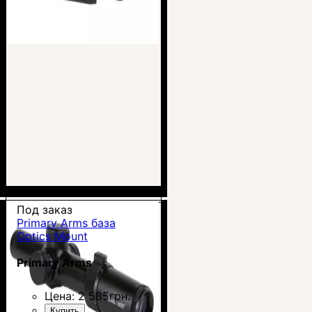
Под заказ
Primary Arms база
Optics Mount
Primary Arms
Цена:
2 585
грн.
Купить