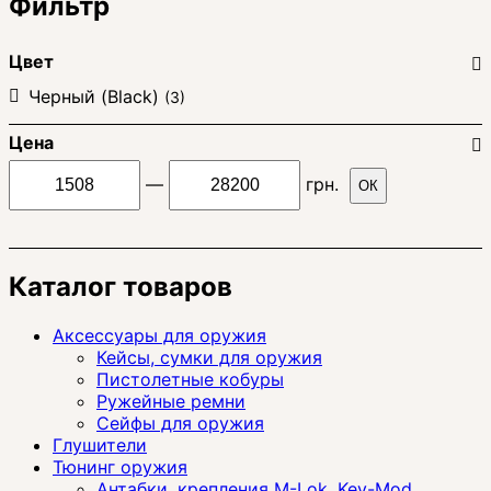
Фильтр
Цвет
Черный (Black)
(3)
Цена
—
грн.
ОК
Каталог товаров
Аксессуары для оружия
Кейсы, сумки для оружия
Пистолетные кобуры
Ружейные ремни
Сейфы для оружия
Глушители
Тюнинг оружия
Антабки, крепления M-Lok, Key-Mod,