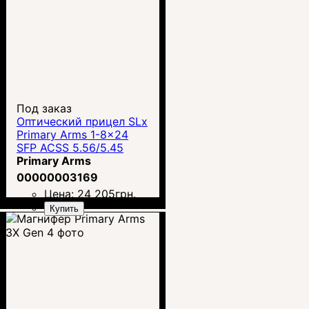
Под заказ
Оптический прицел SLx
Primary Arms 1-8x24
SFP ACSS 5.56/5.45
/.308
Primary Arms
00000003169
Цена:
24 205
грн.
Купить