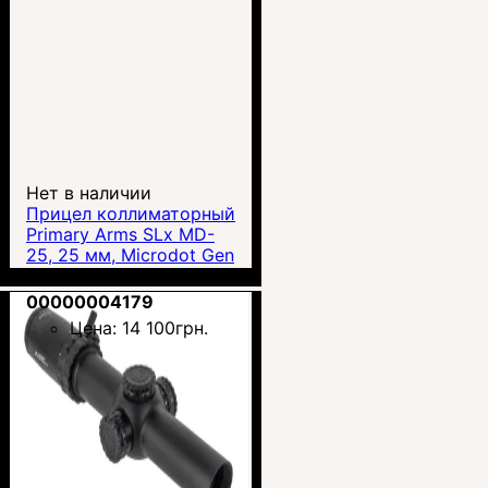
Нет в наличии
Прицел коллиматорный
Primary Arms SLx MD-
25, 25 мм, Microdot Gen
II с AutoLive — ACSS-
Primary Arms
CQB Red Dot (810033)
00000004179
Цена:
14 100
грн.