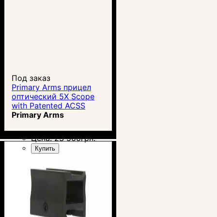
Под заказ
Primary Arms прицел
оптический 5X Scope
with Patented ACSS
5.56/5.45 /.308
Primary Arms
Цена:
23 500
грн.
Купить