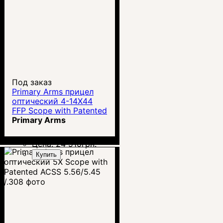
Под заказ
Primary Arms прицел
оптический 4-14X44
FFP Scope with Patented
ACSS HUD DMR
Primary Arms
.308/.223
Цена:
24 910
грн.
Купить