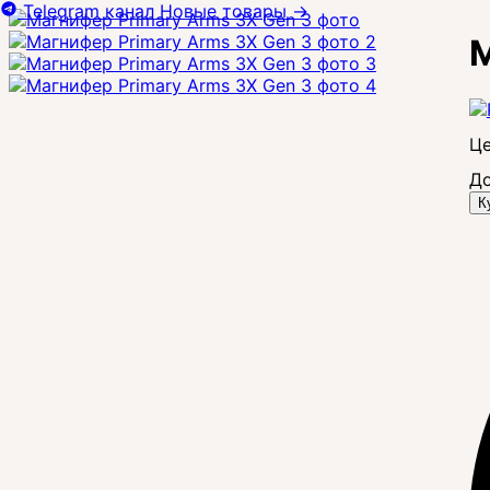
Telegram канал
Новые товары
→
М
Це
До
К