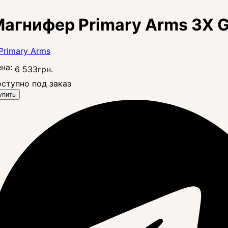
агнифер Primary Arms 3X G
на:
6 533
грн.
ступно под заказ
упить