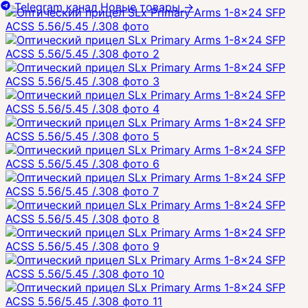
Telegram канал
Новые товары
→