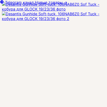
Telegram канал
Новые товары
→