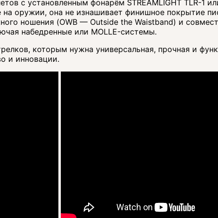
летов с установленным фонарём STREAMLIGHT TLR-1 ил
не на оружии, она не изнашивает финишное покрытие пи
ного ношения (OWB — Outside the Waistband) и совмес
лючая набедренные или MOLLE-системы.
елков, которым нужна универсальная, прочная и функ
о и инновации.