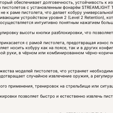
оторый обеспечивает долговечность, устойчивость к из
 пистолетов с установленным фонарём STREAMLIGHT TL
не к раме пистолета, что делает кобуру универсальной
ающим устройством уровня 2 (Level 2 Retention), кот
осуществляется интуитивно понятным нажатием большо
улировку высоты кнопки разблокировки, что позволяет
рикасается с рамой пистолета, предотвращая износ п
оляет носить кобуру как на поясе, так и в других конфи
вой руки, в чёрном или комбинированном чёрно-коричне
жества моделей пистолетов, что устраняет необходим
дотвращает случайное извлечение оружия, а регулиру
ого применения, тренировок на стрельбище или ситуац
ировки позволяет быстро и естественно извлечь писто