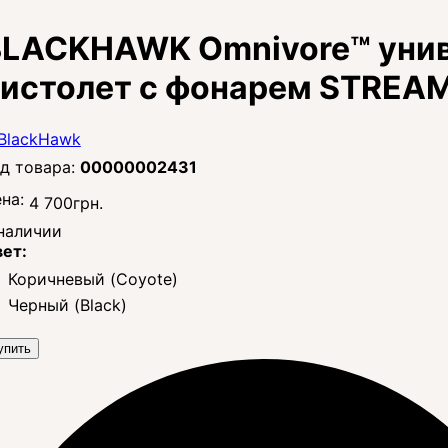
LACKHAWK Omnivore™ унив
истолет с фонарем STREAM
00000002431
на:
4 700
грн.
наличии
ет:
Коричневый (Coyote)
Черный (Black)
упить