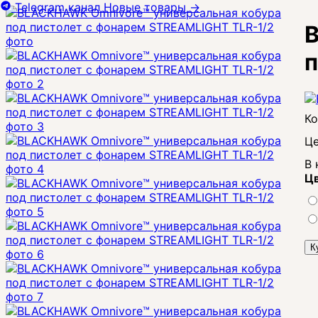
Telegram канал
Новые товары
→
B
п
Це
В 
Цв
К