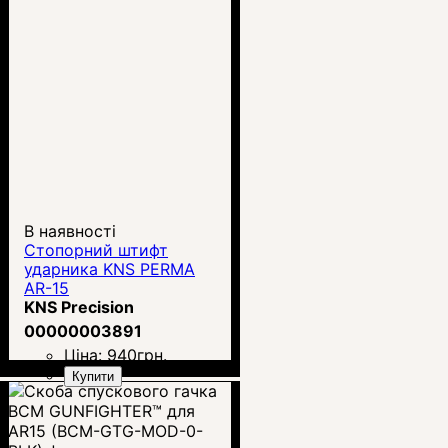
В наявності
Стопорний штифт
ударника KNS PERMA
AR-15
KNS Precision
00000003891
Ціна:
940
грн.
Купити