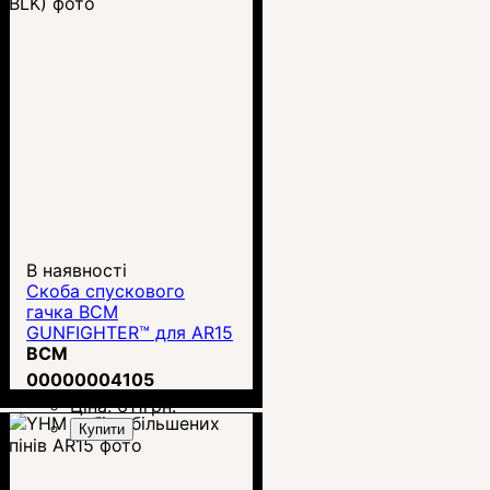
В наявності
Скоба спускового
гачка BCM
GUNFIGHTER™ для AR15
(BCM-GTG-MOD-0-BLK)
BCM
00000004105
Ціна:
611
грн.
Купити