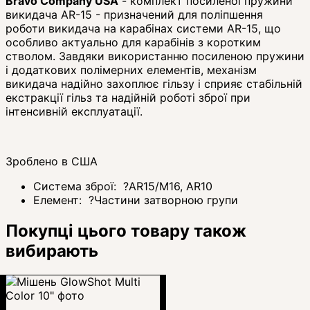
Bravo Company USA
- комплект посиленої пружини
викидача AR-15 - призначений для поліпшення
роботи викидача на карабінах системи AR-15, що
особливо актуально для карабінів з коротким
стволом. Завдяки використанню посиленою пружини
і додаткових полімерних елементів, механізм
викидача надійно захоплює гільзу і сприяє стабільній
екстракції гільз та надійній роботі зброї при
інтенсивній експлуатації.
Зроблено в США
Система зброї:
?
AR15/M16, AR10
Елемент:
?
Частини затворною групи
Покупці цього товару також
вибирають