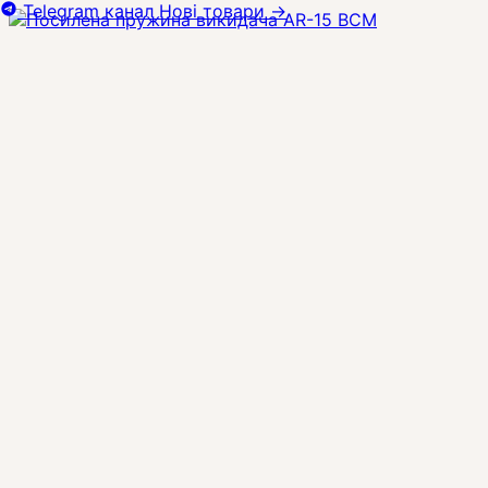
Telegram канал
Нові товари
→