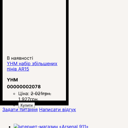
В наявності
YHM набір збільшених
пінів AR15
YHM
00000002078
Ціна:
2 021
грн.
1 927
грн.
Купити
Задати питання
Написати відгук