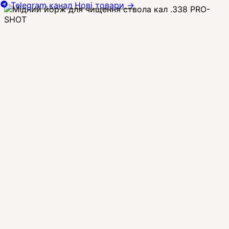
Telegram канал
Нові товари
→