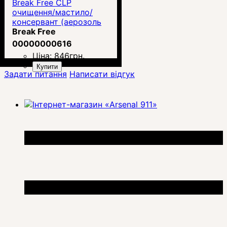
Break Free CLP
очищення/мастило/
консервант (аерозоль
113 г)
Break Free
00000000616
Ціна:
846
грн.
Купити
Задати питання
Написати відгук