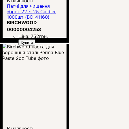
В наявності
Патчі для чищення
зброї .22 - .25 Caliber
1000шт (BC-41160)
BIRCHWOOD
00000004253
Ціна:
752
грн.
Купити
В наявності