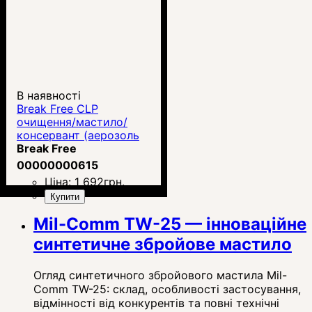
В наявності
Break Free CLP
очищення/мастило/
консервант (аерозоль
340 г)
Break Free
00000000615
Ціна:
1 692
грн.
Купити
Mil-Comm TW-25 — інноваційне
синтетичне збройове мастило
Огляд синтетичного збройового мастила Mil-
Comm TW-25: склад, особливості застосування,
відмінності від конкурентів та повні технічні