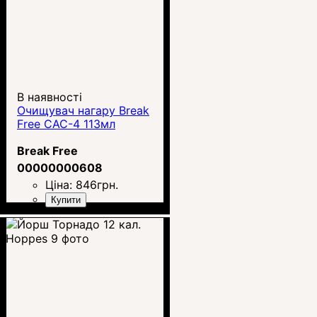
В наявності
Очищувач нагару Break
Free CAC-4 113мл
Break Free
00000000608
Ціна:
846
грн.
Купити