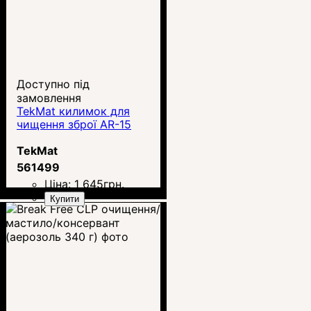
Доступно під
замовлення
TekMat килимок для
чищення зброї AR-15
TekMat
561499
Ціна:
1 645
грн.
Купити