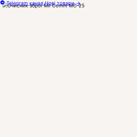
Telegram канал
Нові товари
→