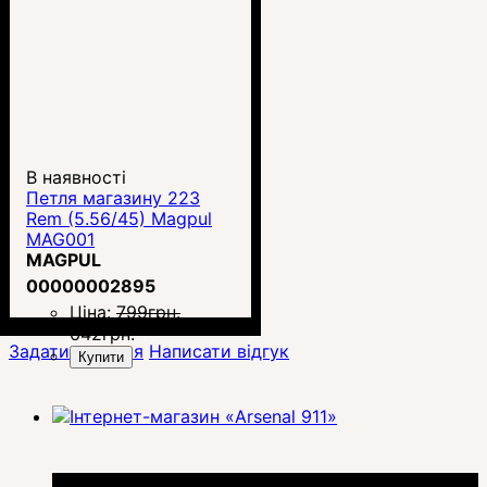
В наявності
Петля магазину 223
Rem (5.56/45) Magpul
MAG001
MAGPUL
00000002895
Ціна:
799
грн.
642
грн.
Задати питання
Написати відгук
Купити