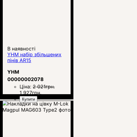
В наявності
YHM набір збільшених
пінів AR15
YHM
00000002078
Ціна:
2 021
грн.
1 927
грн.
Купити