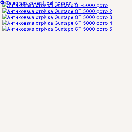
Telegram канал
Нові товари
→