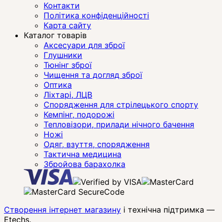
Контакти
Політика конфіденційності
Карта сайту
Каталог товарів
Аксесуари для зброї
Глушники
Тюнінг зброї
Чищення та догляд зброї
Оптика
Ліхтарі, ЛЦВ
Спорядження для стрілецького спорту
Кемпінг, подорожі
Тепловізори, прилади нічного бачення
Ножі
Одяг, взуття, спорядження
Тактична медицина
Збройова барахолка
Створення інтернет магазину
і технічна підтримка —
Etechs
.