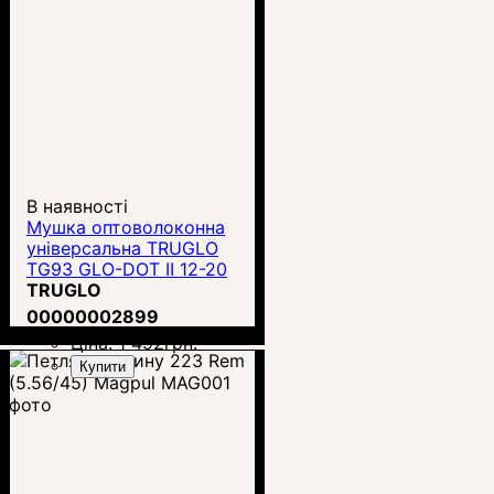
В наявності
Мушка оптоволоконна
універсальна TRUGLO
TG93 GLO-DOT II 12-20
калибру
TRUGLO
00000002899
Ціна:
1 492
грн.
Купити