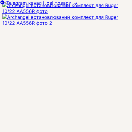
Telegram канал
Нові товари
→