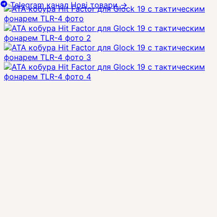
Telegram канал
Нові товари
→