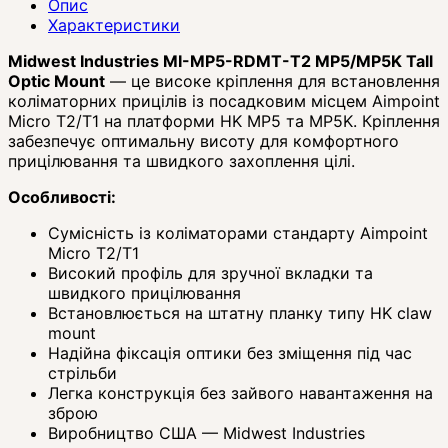
Опис
Характеристики
Midwest Industries MI-MP5-RDMT-T2 MP5/MP5K Tall
Optic Mount
— це високе кріплення для встановлення
коліматорних прицілів із посадковим місцем Aimpoint
Micro T2/T1 на платформи HK MP5 та MP5K. Кріплення
забезпечує оптимальну висоту для комфортного
прицілювання та швидкого захоплення цілі.
Особливості:
Сумісність із коліматорами стандарту Aimpoint
Micro T2/T1
Високий профіль для зручної вкладки та
швидкого прицілювання
Встановлюється на штатну планку типу HK claw
mount
Надійна фіксація оптики без зміщення під час
стрільби
Легка конструкція без зайвого навантаження на
зброю
Виробництво США — Midwest Industries