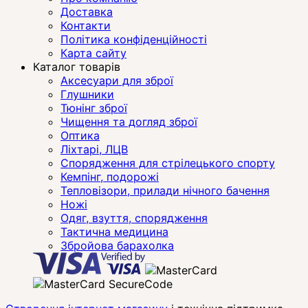
Доставка
Контакти
Політика конфіденційності
Карта сайту
Каталог товарів
Аксесуари для зброї
Глушники
Тюнінг зброї
Чищення та догляд зброї
Оптика
Ліхтарі, ЛЦВ
Спорядження для стрілецького спорту
Кемпінг, подорожі
Тепловізори, прилади нічного бачення
Ножі
Одяг, взуття, спорядження
Тактична медицина
Збройова барахолка