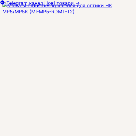
Telegram канал
Нові товари
→