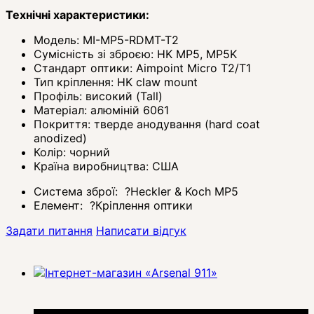
Технічні характеристики:
Модель: MI-MP5-RDMT-T2
Сумісність зі зброєю: HK MP5, MP5K
Стандарт оптики: Aimpoint Micro T2/T1
Тип кріплення: HK claw mount
Профіль: високий (Tall)
Матеріал: алюміній 6061
Покриття: тверде анодування (hard coat
anodized)
Колір: чорний
Країна виробництва: США
Система зброї:
?
Heckler & Koch MP5
Елемент:
?
Кріплення оптики
Задати питання
Написати відгук