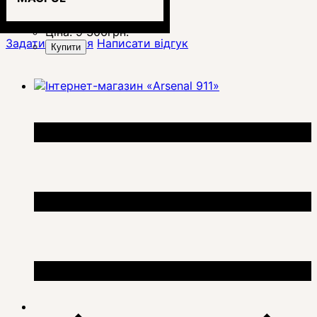
Ціна:
9 306
грн.
Задати питання
Написати відгук
Купити