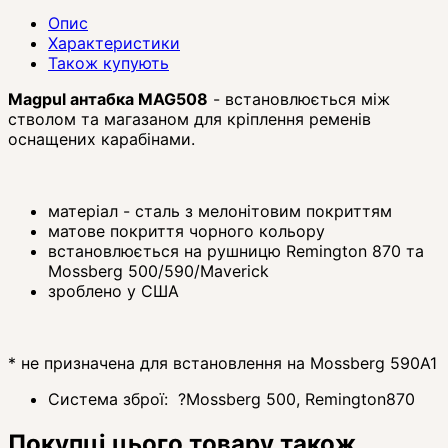
Опис
Характеристики
Також купують
Magpul антабка MAG508
- встановлюється між
стволом та магазаном для кріплення ременів
оснащених карабінами.
матеріал - сталь з мелонітовим покриттям
матове покриття чорного кольору
встановлюється на рушницю Remington 870 та
Mossberg 500/590/Maverick
зроблено у США
* не призначена для встановлення на Mossberg 590A1
Система зброї:
?
Mossberg 500, Remington870
Покупці цього товару також