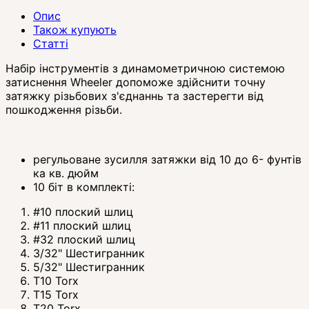
Опис
Також купують
Статті
Набір інструментів з динамометричною системою
затиснення Wheeler допоможе здійснити точну
затяжку різьбових з'єднаннь та застерегти від
пошкодження різьби.
регульоване зусилля затяжки від 10 до 6- фунтів
ка кв. дюйм
10 біт в комплекті:
#10 плоский шлиц
#11 плоский шлиц
#32 плоский шлиц
3/32" Шестигранник
5/32" Шестигранник
T10 Torx
T15 Torx
T20 Torx