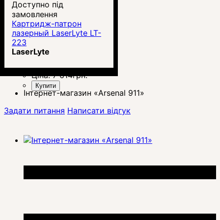
Доступно під
замовлення
Картридж-патрон
лазерный LaserLyte LT-
223
LaserLyte
Ціна:
7 614
грн.
Купити
Інтернет-магазин «Arsenal 911»
Задати питання
Написати відгук