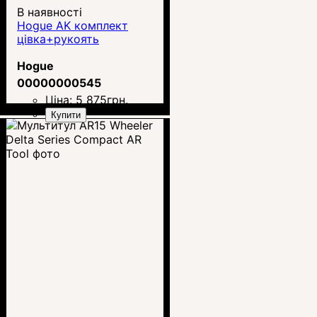
В наявності
Hogue AK комплект
цівка+рукоять
Hogue
00000000545
Ціна:
5 875
грн.
Купити