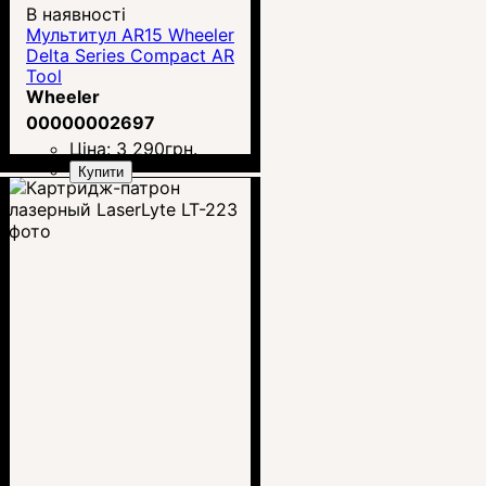
В наявності
Mультитул AR15 Wheeler
Delta Series Compact AR
Tool
Wheeler
00000002697
Ціна:
3 290
грн.
Купити