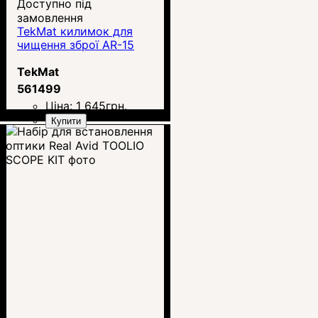
Доступно під
замовлення
TekMat килимок для
чищення зброї AR-15
TekMat
561499
Ціна:
1 645
грн.
Купити