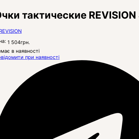
чки тактические REVISION
на:
1 504
грн.
має в наявності
відомити при наявності