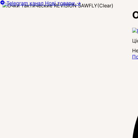
Telegram канал
Нові товари
→
О
Ці
Не
По