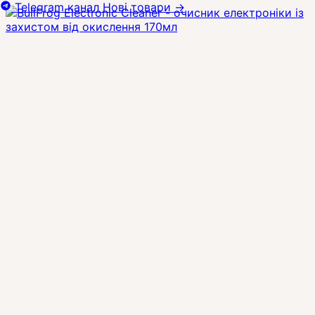
Telegram канал
Нові товари
→