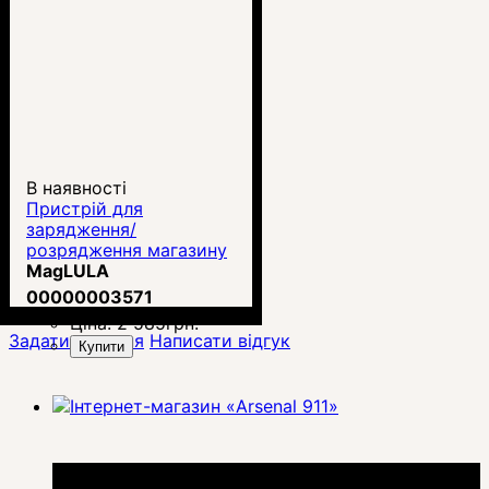
В наявності
Пристрій для
зарядження/
розрядження магазину
9мм MagLULA UP-60
MagLULA
00000003571
Ціна:
2 585
грн.
Задати питання
Написати відгук
Купити