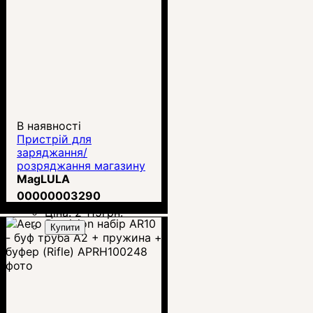
В наявності
Пристрій для
заряджання/
розряджання магазину
MagLULA Gen.2 для
MagLULA
AR15/M4 .223
00000003290
Ціна:
2 115
грн.
Купити