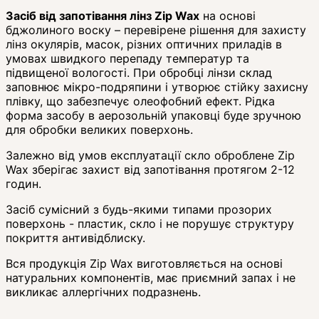
Засіб від запотівання лінз Zip Wax
на основі
бджолиного воску – перевірене рішення для захисту
лінз окулярів, масок, різних оптичних приладів в
умовах швидкого перепаду температур та
підвищеної вологості. При обробці лінзи склад
заповнює мікро-подряпини і утворює стійку захисну
плівку, що забезпечує олеофобний ефект. Рідка
форма засобу в аерозольній упаковці буде зручною
для обробки великих поверхонь.
Залежно від умов експлуатації скло оброблене Zip
Wax зберігає захист від запотівання протягом 2-12
годин.
Засіб сумісний з будь-якими типами прозорих
поверхонь - пластик, скло і не порушує структуру
покриття антивідблиску.
Вся продукція Zip Wax виготовляється на основі
натуральних компонентів, має приємний запах і не
викликає аллергічних подразнень.