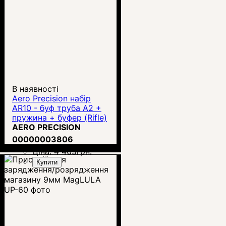
В наявності
Aero Precision набір
AR10 - буф труба A2 +
пружина + буфер (Rifle)
APRH100248
AERO PRECISION
00000003806
Ціна:
4 465
грн.
Купити