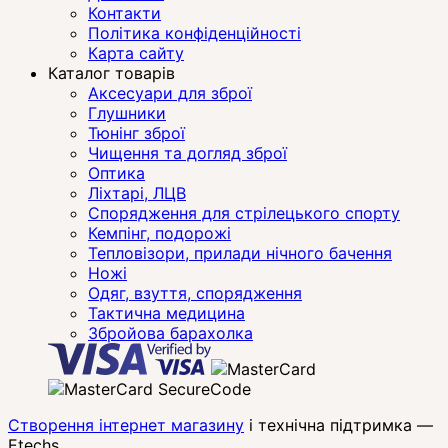
Контакти
Політика конфіденційності
Карта сайту
Каталог товарів
Аксесуари для зброї
Глушники
Тюнінг зброї
Чищення та догляд зброї
Оптика
Ліхтарі, ЛЦВ
Спорядження для стрілецького спорту
Кемпінг, подорожі
Тепловізори, прилади нічного бачення
Ножі
Одяг, взуття, спорядження
Тактична медицина
Збройова барахолка
Створення інтернет магазину
і технічна підтримка —
Etechs
.