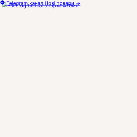
Telegram канал
Нові товари
→