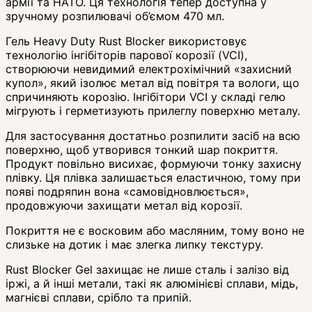
армії та НАТО. Ця технологія тепер доступна у
зручному розпилювачі об’ємом 470 мл.
Гель Heavy Duty Rust Blocker використовує
технологію інгібіторів парової корозії (VCI),
створюючи невидимий електрохімічний «захисний
купол», який ізолює метал від повітря та вологи, що
спричиняють корозію. Інгібітори VCI у складі гелю
мігрують і герметизують прилеглу поверхню металу.
Для застосування достатньо розпилити засіб на всю
поверхню, щоб утворився тонкий шар покриття.
Продукт повільно висихає, формуючи тонку захисну
плівку. Ця плівка залишається еластичною, тому при
появі подряпин вона «самовідновлюється»,
продовжуючи захищати метал від корозії.
Покриття не є восковим або масляним, тому воно не
слизьке на дотик і має злегка липку текстуру.
Rust Blocker Gel захищає не лише сталь і залізо від
іржі, а й інші метали, такі як алюмінієві сплави, мідь,
магнієві сплави, срібло та припій.