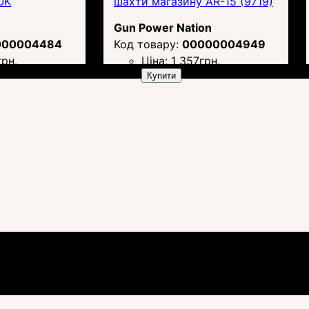
OK
шахти магазину AR-15 (9719)
Gun Power Nation
000004484
00000004949
грн.
Ціна:
1 357
грн.
Купити