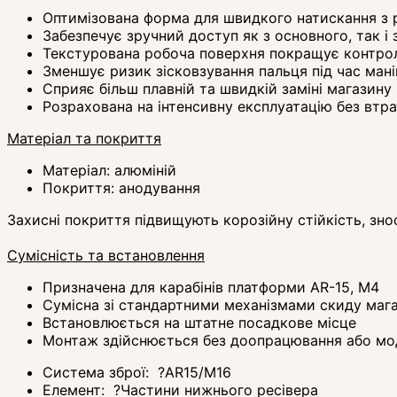
Оптимізована форма для швидкого натискання з 
Забезпечує зручний доступ як з основного, так і
Текстурована робоча поверхня покращує контрол
Зменшує ризик зісковзування пальця під час мані
Сприяє більш плавній та швидкій заміні магазину
Розрахована на інтенсивну експлуатацію без втр
Матеріал та покриття
Матеріал: алюміній
Покриття: анодування
Захисні покриття підвищують корозійну стійкість, знос
Сумісність та встановлення
Призначена для карабінів платформи AR-15, М4
Сумісна зі стандартними механізмами скиду маг
Встановлюється на штатне посадкове місце
Монтаж здійснюється без доопрацювання або мод
Система зброї:
?
AR15/M16
Елемент:
?
Частини нижнього ресівера