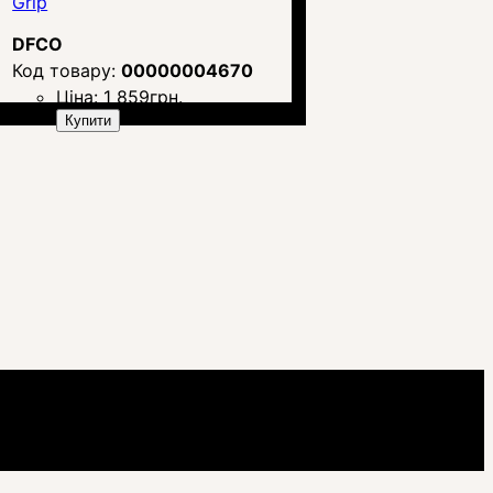
Grip
DFCO
00000004670
Ціна:
1 859
грн.
Купити