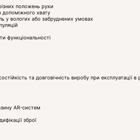
різних положень руки
 з допоміжного хвату
ь у вологих або забруднених умовах
пуляцій
ати функціональності
остійкість та довговічність виробу при експлуатації в 
азину AR-систем
ифікації зброї