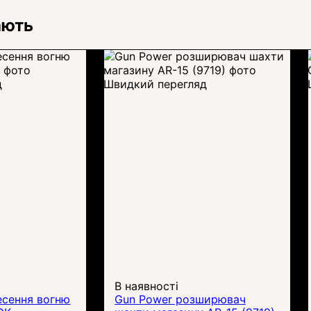
ають
д
Швидкий перегляд
В наявності
есення вогню
Gun Power розширювач