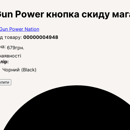
un Power кнопка скиду маг
00000004948
на:
679
грн.
наявності
лір:
Чорний (Black)
упити