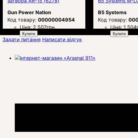
затвора AR-15 (6278)
B5 Systems M-L
Gun Power Nation
B5 Systems
00000004954
00
Ціна:
2 507
грн.
Ціна:
1 504
Купити
Купити
Задати питання
Написати відгук