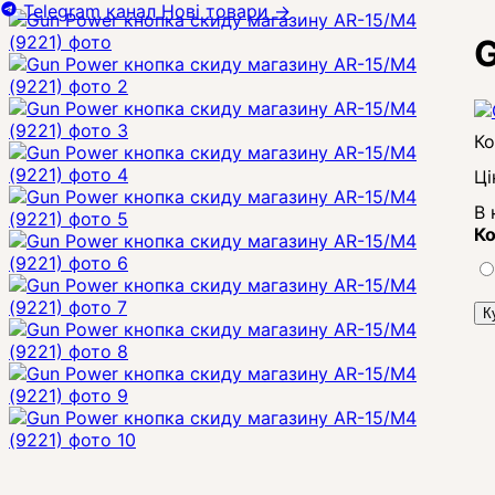
Telegram канал
Нові товари
→
G
Ці
В 
Ко
К