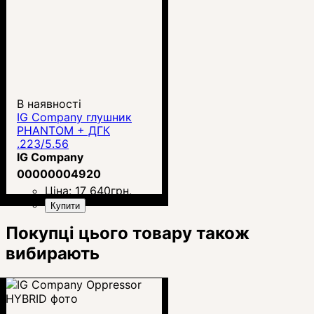
В наявності
IG Company глушник
PHANTOM + ДГК
.223/5.56
IG Company
00000004920
Ціна:
17 640
грн.
Купити
Покупці цього товару також
вибирають