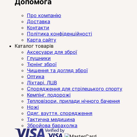
Допомога
Про компанію
Доставка
Контакти
Політика конфіденційності
Карта сайту
Каталог товарів
Аксесуари для зброї
Глушники
Тюнінг зброї
Чищення та догляд зброї
Оптика
Ліхтарі, ЛЦВ
Спорядження для стрілецького спорту
Кемпінг, подорожі
Тепловізори, прилади нічного бачення
Ножі
Одяг, взуття, спорядження
Тактична медицина
Збройова барахолка