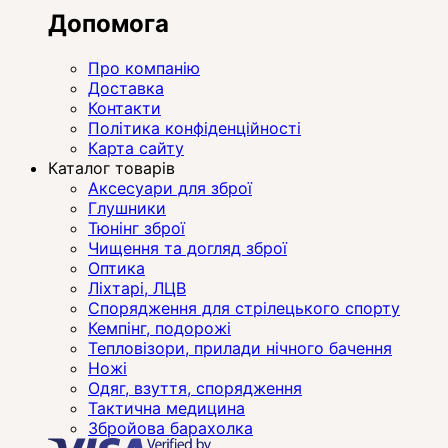
Допомога
Про компанію
Доставка
Контакти
Політика конфіденційності
Карта сайту
Каталог товарів
Аксесуари для зброї
Глушники
Тюнінг зброї
Чищення та догляд зброї
Оптика
Ліхтарі, ЛЦВ
Спорядження для стрілецького спорту
Кемпінг, подорожі
Тепловізори, прилади нічного бачення
Ножі
Одяг, взуття, спорядження
Тактична медицина
Збройова барахолка