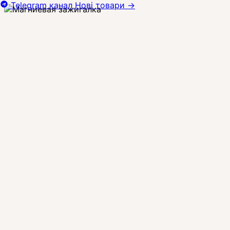
Telegram канал
Нові товари
→