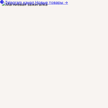
Telegram канал
Новые товары
→