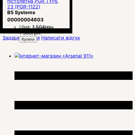
пістолетна PGR TYPE
23 (PGR-1122)
B5 Systems
00000004603
Ціна:
1 504
грн.
1 363
грн.
Задати питання
Написати відгук
Купити