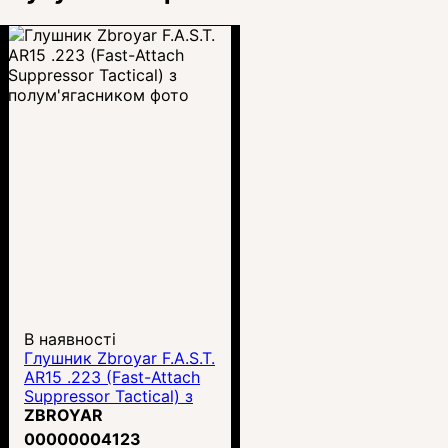
В наявності
Глушник Zbroyar F.A.S.T.
AR15 .223 (Fast-Attach
Suppressor Tactical) з
полум'ягасником
ZBROYAR
00000004123