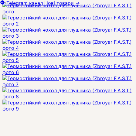
Telegram канал
Нові товари
→