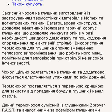
Також купують
Захисний чохол на глушник виготовлений із
застосуванням термостійких матеріалів Nomex та
вогнетривких тканин. Багатошарова конструкція
дозволяє ефективно ізолювати гарячий корпус
глушника, що дозволяє уникнути опіків у разі
необхідності швидкого демонтажу та пошкодження
спорядження при активній стрільбі. Використання
термочохла для глушника сприяє зменшенню
теплового випромінювання, що робить його менш
помітним для тепловізорів при стрільбі не високої
інтенсивності.
Чохол щільно одягається на глушник та додатково
фіксується еластичними утяжками по всій довжині.
Термочохол поставляється з передньою кришкою
для захисту від попадання бруду в глушник і канал
ствола.
Даний термочохол сумісний із глушниками Zbroyar
F.A.S.T. та аналогічними за розміром глушниками