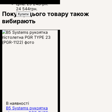
Ціна:
25 248
грн.
24 544
грн.
Покупці цього товару також
Купити
вибирають
В наявності
B5 Systems рукоятка