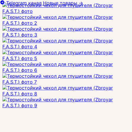
Telegram канал
Новые товары
→