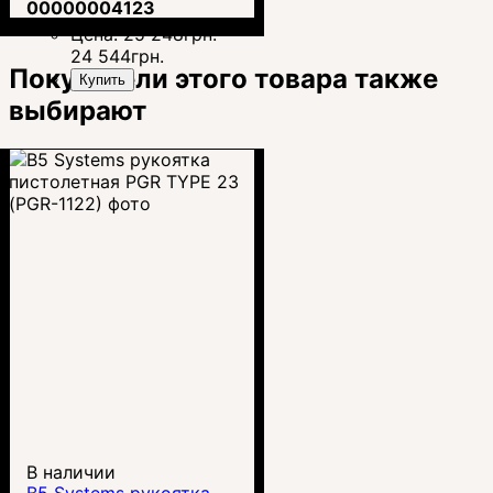
пламегасителем
00000004123
Цена:
25 248
грн.
24 544
грн.
Покупатели этого товара также
Купить
выбирают
В наличии