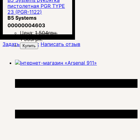
B5 Systems рукоятка
пистолетная PGR TYPE
23 (PGR-1122)
B5 Systems
00000004603
Цена:
1 504
грн.
1 363
грн.
Задать вопрос
Написать отзыв
Купить