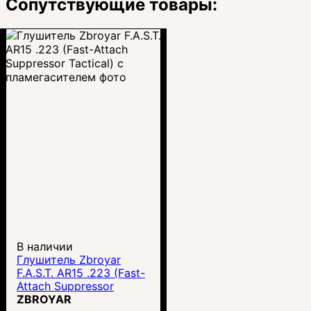
Сопутствующие товары:
В наличии
Глушитель Zbroyar
F.A.S.T. AR15 .223 (Fast-
Attach Suppressor
Tactical) с
ZBROYAR