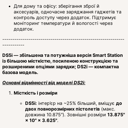
Для дому та офісу: зберігання зброї й
аксесуарів, одночасне заряджання гаджетів та
контроль доступу через додаток. Підтримує
моніторинг температури й вологості через
додаток.
-------------------------------------------------------------
-----------
DS5i — збільшена та потужніша версія Smart Station
із більшою місткістю, посиленою конструкцією та
розширеними опціями зарядки; DS2i — компактна
базова модель.
Основні відмінності від моделі DS2i:
Місткість і розміри
DS5i:
інтер’єр на ~25% більший, вміщує
до
двох повнорозмірних пістолетів
(макс.
довжина 10.875"). Зовнішні розміри
13.875"
× 10" × 3.625"
.