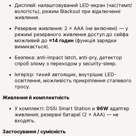
Дисплей: налаштовуваний LED-екран (час/темп/
вологість), режим Blackout при відключенні
живлення.
Резервне живлення: 2 × AAA (не включені) — у
режимі резервного живлення доступ до сейфа
можливий до
≈14 годин
(функція зарядки
вимикається).
Безпека: anti-impact latch, anti-pry, детектор
спроб злому з переходом у security-sleep.
Інтер’єр: тихий автоящик, внутрішнє LED-
освітлення, можливість прикріплення сталевого
тросу.
Живлення й комплектність
У комплекті: DS5i Smart Station и
96W
адаптер
живлення; резервні батареї (2 × AAA) — не
входять.
Застосування / сумісність