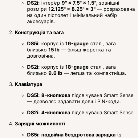
DS2i:
інтер’єр
9" × 7.5" × 1.5"
, зовнішні
розміри
12.125" × 8.25" × 3"
— розрахована
на один пістолет і мінімальний набір
аксесуарів.
Конструкція та вага
DS5i:
корпус із
16-gauge
сталі, вага
близько
15 lb
— більш жорстка та
довговічна.
DS2i:
корпус із
18-gauge
сталі, вага
близько
9.6 lb
— легша та компактніша.
Клавіатура
DS5i:
8-кнопкова
підсвічувана Smart Sense
— дозволяє задавати довші PIN-коди.
DS2i:
4-кнопкова
підсвічувана Smart Sense.
Зарядні можливості
DS5i:
подвійна бездротова зарядка
(з