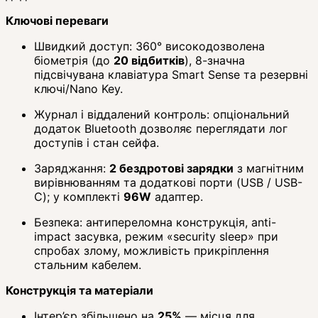
Ключові переваги
Швидкий доступ: 360° високодозволена
біометрія (до
20 відбитків
), 8-значна
підсвічувана клавіатура Smart Sense та резервні
ключі/Nano Key.
Журнал і віддалений контроль: опціональний
додаток Bluetooth дозволяє переглядати лог
доступів і стан сейфа.
Заряджання:
2 бездротові зарядки
з магнітним
вирівнюванням та додаткові порти (USB / USB-
C); у комплекті
96W
адаптер.
Безпека: антипереломна конструкція, anti-
impact засувка, режим «security sleep» при
спробах злому, можливість прикріплення
стальним кабелем.
Конструкція та матеріали
Інтер’єр збільшено на
25%
— місця для