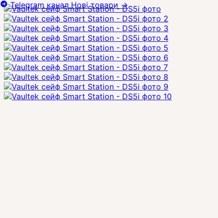
Telegram канал
Нові товари
→