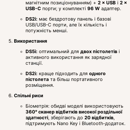
магнітним позиціонуванням) +
2 × USB
і
2 ×
USB-C
порти; у комплекті
96 W
адаптер.
DS2i:
має бездротову панель і базові
USB/USB-C порти, але їх кількість і
потужність менші.
Використання
DS5i:
оптимальний для
двох пістолетів
і
активного використання як зарядної
станції.
DS2i:
краще підходить для
одного
пістолета
та більш портативного
розміщення.
Спільні риси
Біометрія: обидві моделі використовують
360° сканер відбитків високої роздільної
здатності
, зберігають до
20 відбитків
,
підтримують Nano Key і Bluetooth-додаток.