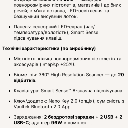
повнорозмірних пістолетів, магазинів і дрібних
речей; є м’яка вставка, LED-освітлення та
безшумний висувний лоток.
Панель: сенсорний LED-екран (час/
температура/вологість), Smart Sense
підсвічування клавіш.
Технічні характеристики (по виробнику)
Місткість: кілька повнорозмірних пістолетів та
аксесуарів (інтер’єр +25%).
Біометрія: 360° High Resolution Scanner — до
20
відбитків
.
Клавіатура: Smart Sense™ 8-значна підсвічувана.
Ключ/додаток: Nano Key 2.0 (опція), сумісність з
Vaultek Bluetooth 2.0 App.
Заряджання:
2 бездротові зарядки
+
2 USB
+
2
USB-C
; адаптер
96W
в комплекті.