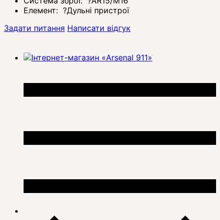
Система зброї:
?
AR15/M16
Елемент:
?
Дульні пристрої
Задати питання
Написати відгук