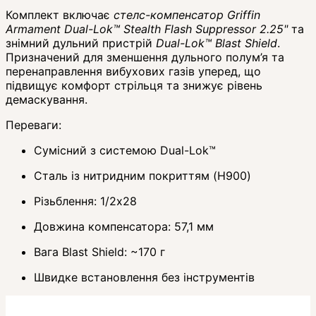
Комплект включає
стелс-компенсатор Griffin
Armament Dual-Lok™ Stealth Flash Suppressor 2.25"
та
знімний дульний пристрій
Dual-Lok™ Blast Shield
.
Призначений для зменшення дульного полум’я та
перенаправлення вибухових газів уперед, що
підвищує комфорт стрільця та знижує рівень
демаскування.
Переваги:
Сумісний з системою Dual-Lok™
Сталь із нитридним покриттям (H900)
Різьблення: 1/2x28
Довжина компенсатора: 57,1 мм
Вага Blast Shield: ~170 г
Швидке встановлення без інструментів