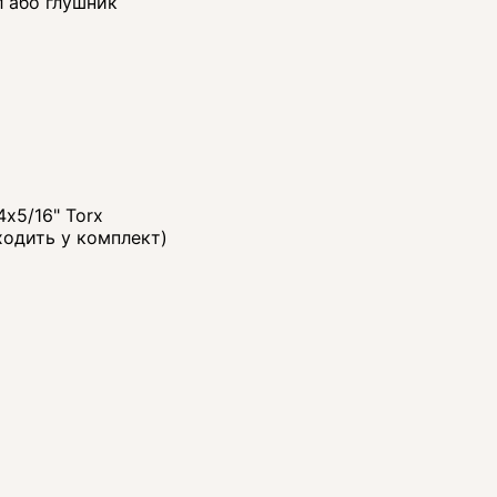
л або глушник
4x5/16" Torx
входить у комплект)