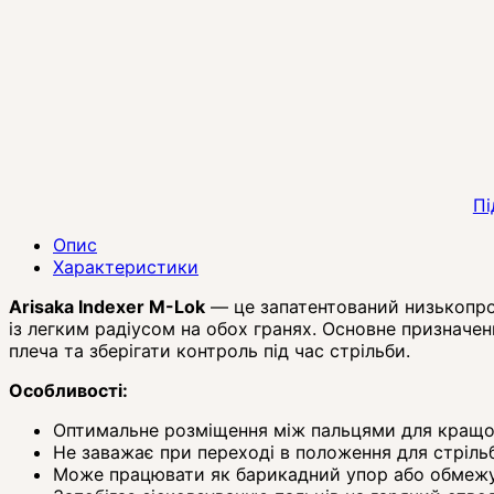
Пі
Опис
Характеристики
Arisaka Indexer M-Lok
— це запатентований низькопроф
із легким радіусом на обох гранях. Основне призначен
плеча та зберігати контроль під час стрільби.
Особливості:
Оптимальне розміщення між пальцями для кращ
Не заважає при переході в положення для стріль
Може працювати як барикадний упор або обмежу