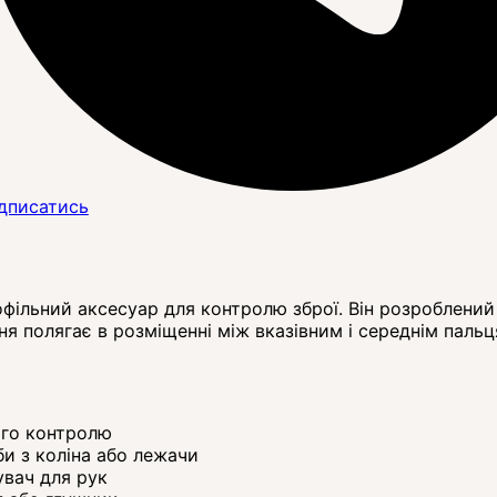
дписатись
ільний аксесуар для контролю зброї. Він розроблений 
ня полягає в розміщенні між вказівним і середнім паль
ого контролю
би з коліна або лежачи
вач для рук