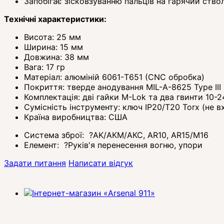
Запобігає зісковзуванню пальців на гарячий ство
Технічні характеристики:
Висота: 25 мм
Ширина: 15 мм
Довжина: 38 мм
Вага: 17 гр
Матеріал: алюміній 6061-T651 (CNC обробка)
Покриття: тверде анодування MIL-A-8625 Type III
Комплектація: дві гайки M-Lok та два гвинти 10-2
Сумісність інструменту: ключ IP20/T20 Torx (не 
Країна виробництва: США
Система зброї:
?
AK/АКМ/АКС, AR10, AR15/M16
Елемент:
?
Руків'я перенесення вогню, упори
Задати питання
Написати відгук