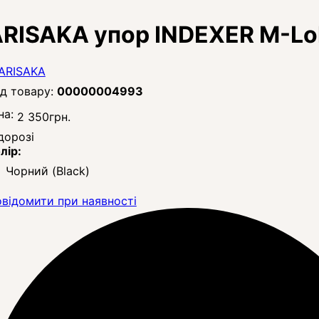
RISAKA упор INDEXER M-Lo
00000004993
на:
2 350
грн.
дорозі
лір:
Чорний (Black)
відомити при наявності