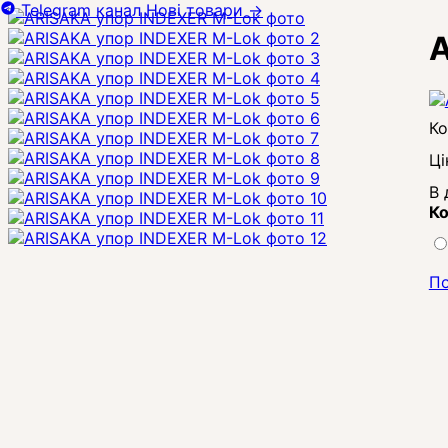
Telegram канал
Нові товари
→
A
Ці
В 
Ко
По