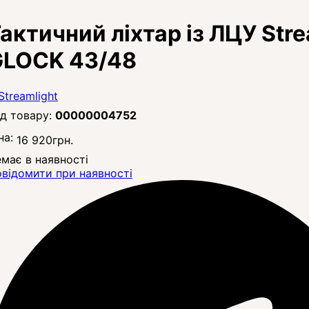
актичний ліхтар із ЛЦУ Stre
GLOCK 43/48
00000004752
на:
16 920
грн.
має в наявності
відомити при наявності