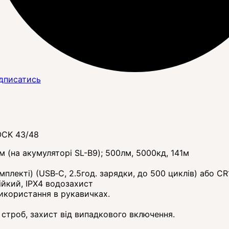
дписатись
OCK 43/48
м (на акумуляторі SL-B9); 500лм, 5000кд, 141м
плекті) (USB‑C, 2.5год. зарядки, до 500 циклів) або C
ійкий, IPX4 водозахист
використання в рукавичках.
, строб, захист від випадкового включення.