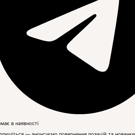
має в наявності
дпишіться — анонсуємо повернення позицій та новинки