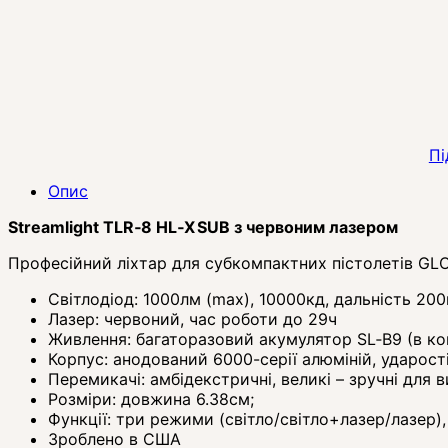
Пі
Опис
Streamlight TLR‑8 HL‑X SUB з червоним лазером
Професійний ліхтар для субкомпактних пістолетів GL
Світлодіод: 1000лм (max), 10000кд, дальність 200
Лазер: червоний, час роботи до 29ч
Живлення: багаторазовий акумулятор SL‑B9 (в ком
Корпус: анодований 6000-серії алюміній, ударост
Перемикачі: амбідекстричні, великі – зручні для 
Розміри: довжина 6.38см;
Функції: три режими (світло/світло+лазер/лазер)
Зроблено в США