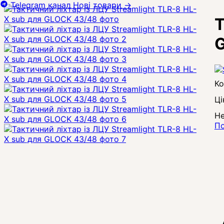
Telegram канал
Нові товари
→
Т
Ці
Не
По