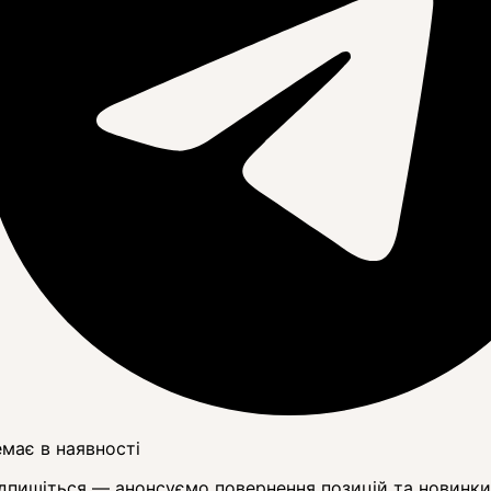
має в наявності
дпишіться — анонсуємо повернення позицій та новинки