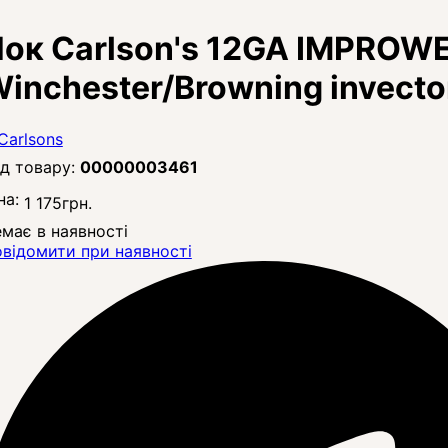
ок Carlson's 12GA IMPROWE
inchester/Browning invect
00000003461
на:
1 175
грн.
має в наявності
відомити при наявності