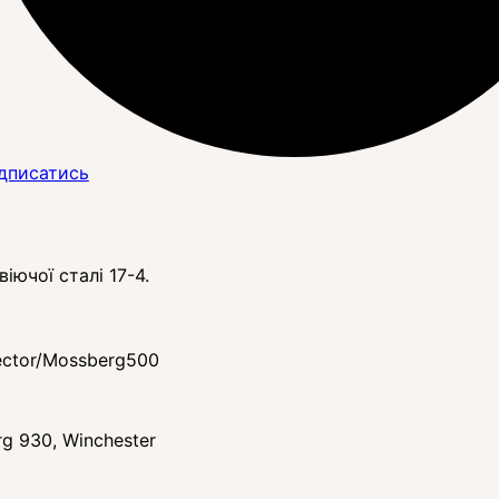
дписатись
ючої сталі 17-4.
ector/Mossberg500
g 930, Winchester