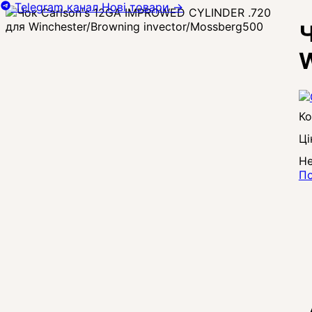
Telegram канал
Нові товари
→
Ч
W
Ці
Не
По