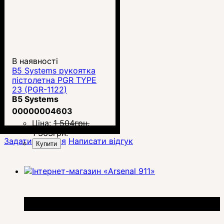
В наявності
B5 Systems рукоятка
пістолетна PGR TYPE
23 (PGR-1122)
B5 Systems
00000004603
Ціна:
1 504
грн.
1 363
грн.
Задати питання
Написати відгук
Купити