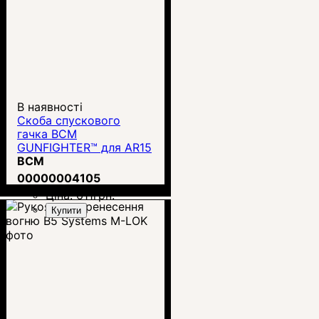
В наявності
Скоба спускового
гачка BCM
GUNFIGHTER™ для AR15
(BCM-GTG-MOD-0-BLK)
BCM
00000004105
Ціна:
611
грн.
Купити