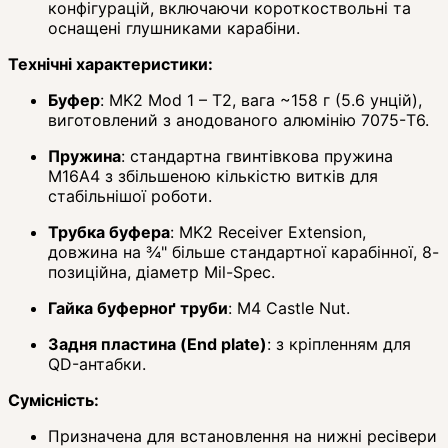
конфігурацій, включаючи короткоствольні та
оснащені глушниками карабіни.
Технічні характеристики:
Буфер
: MK2 Mod 1 – T2, вага ~158 г (5.6 унцій),
виготовлений з анодованого алюмінію 7075-T6.
Пружина
: стандартна гвинтівкова пружина
M16A4 з збільшеною кількістю витків для
стабільнішої роботи.
Трубка буфера
: MK2 Receiver Extension,
довжина на ¾" більше стандартної карабінної, 8-
позиційна, діаметр Mil-Spec.
Гайка буферноґ труби
: M4 Castle Nut.
Задня пластина (End plate)
: з кріпленням для
QD-антабки.
Сумісність:
Призначена для встановлення на нижні ресівери