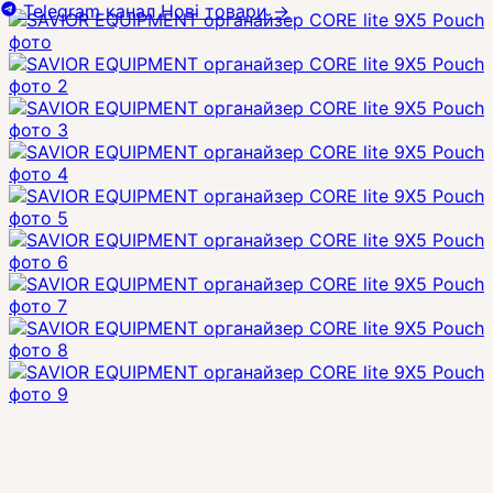
Telegram канал
Нові товари
→