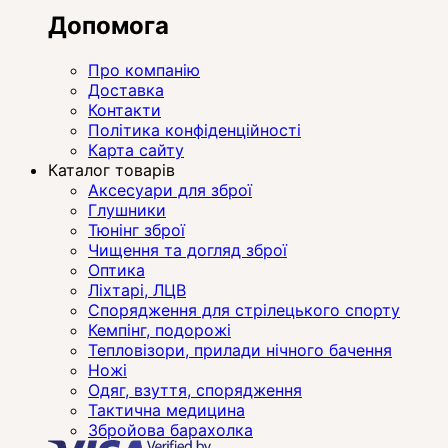
Допомога
Про компанію
Доставка
Контакти
Політика конфіденційності
Карта сайту
Каталог товарів
Аксесуари для зброї
Глушники
Тюнінг зброї
Чищення та догляд зброї
Оптика
Ліхтарі, ЛЦВ
Спорядження для стрілецького спорту
Кемпінг, подорожі
Тепловізори, прилади нічного бачення
Ножі
Одяг, взуття, спорядження
Тактична медицина
Збройова барахолка