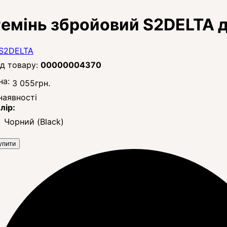
емінь збройовий S2DELTA д
00000004370
на:
3 055
грн.
наявності
лір:
Чорний (Black)
упити