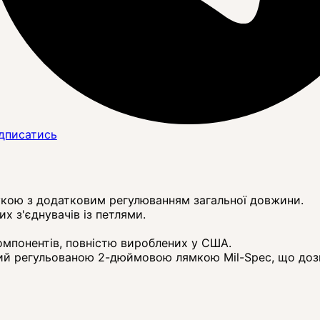
дписатись
укою з додатковим регулюванням загальної довжини.
х з'єднувачів із петлями.
омпонентів, повністю вироблених у США.
ий регульованою 2-дюймовою лямкою Mil-Spec, що дозв