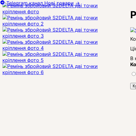
Telegram канал
Нові товари
→
Р
Ці
В 
Ко
К