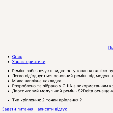
Пі
Опис
Характеристики
Ремінь забезпечує швидке регулювання однією р
Легко від'єднується основний ремінь від модульни
М'яка наплічна накладка
Розроблено та зібрано у США з використанням к
Двоточковий модульний ремінь S2Delta оснащен
Тип кріплення:
2 точки кріплення
?
Задати питання
Написати відгук