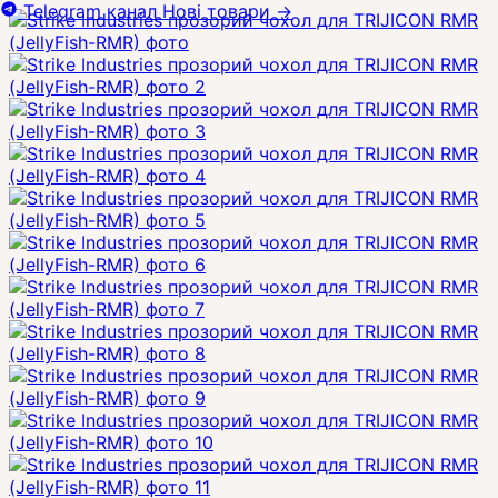
Telegram канал
Нові товари
→