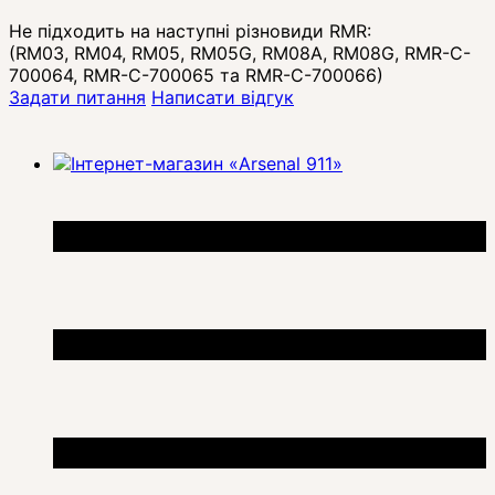
Не підходить на наступні різновиди RMR:
(RM03, RM04, RM05, RM05G, RM08A, RM08G, RMR-C-
700064, RMR-C-700065 та RMR-C-700066)
Задати питання
Написати відгук