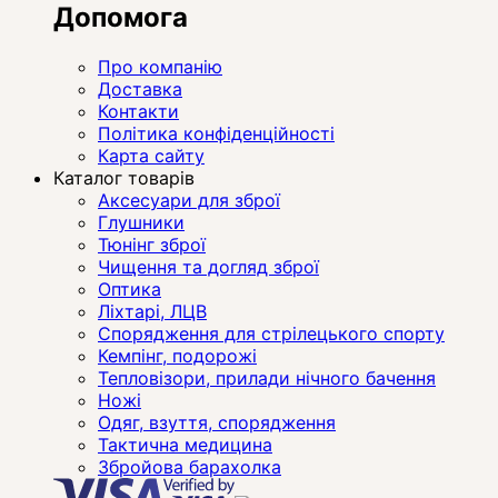
Допомога
Про компанію
Доставка
Контакти
Політика конфіденційності
Карта сайту
Каталог товарів
Аксесуари для зброї
Глушники
Тюнінг зброї
Чищення та догляд зброї
Оптика
Ліхтарі, ЛЦВ
Спорядження для стрілецького спорту
Кемпінг, подорожі
Тепловізори, прилади нічного бачення
Ножі
Одяг, взуття, спорядження
Тактична медицина
Збройова барахолка