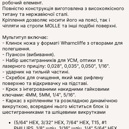
робочий елемент.
Повністю конструкція виготовлена з високоякісного
титану та нержавіючої сталі.
Кріплення дозволяє носити його на поясі, так і
чіпляти на стропи MOLLE та інші подібні поверхні.
Мультитул включає:
- Клинок ножа у форматі Wharncliffe з отворами для
полегшення.
- Пуансон (вибивання).
- Набір шестигранників для УСМ, оптики та
лазерного прицілу: 0,028″, 0,035″, 0,050″, 1/16″.
- ударник на тильній частині.
- Скребок для очищення, який має рифлену
поверхню та відкривачку на підставі.
- Крюк з інтегрованими накидними гайковими
ключами: 4MM, 5MM, 1/4″, 5/16″.
- Каркас з кріпленням та розкладною динамічною
викруткою, всередині нього міститься блок із
шестигранниками та шліцевими викрутками
(5/64″ HEX, 3/32″ HEX, 7/64″ HEX, T15, #1
PHILLIPS, 1/8″ шліц, 3/16″ шліц, 1/4″ 5/64″ HEX,