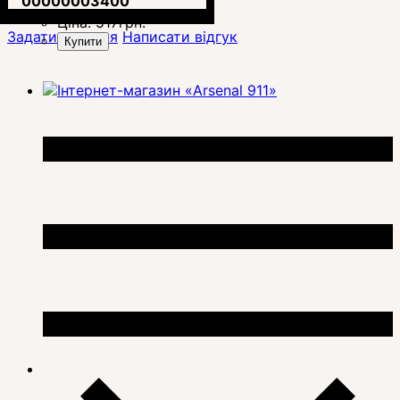
00000003400
Ціна:
517
грн.
Задати питання
Написати відгук
Купити