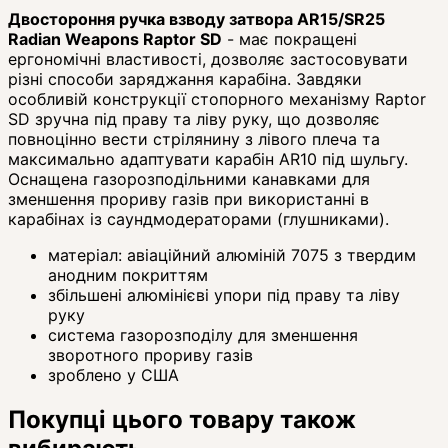
Двостороння ручка взводу затвора AR15/SR25
Radian Weapons Raptor SD
- має покращені
ергономічні властивості, дозволяє застосовувати
різні способи заряджання карабіна. Завдяки
особливій конструкції стопорного механізму Raptor
SD зручна під праву та ліву руку, що дозволяє
повноцінно вести стрілянину з лівого плеча та
максимально адаптувати карабін AR10 під шульгу.
Оснащена газорозподільними канавками для
зменшення прориву газів при використанні в
карабінах із саундмодераторами (глушниками).
матеріал: авіаційний алюміній 7075 з твердим
анодним покриттям
збільшені алюмінієві упори під праву та ліву
руку
система газорозподілу для зменшення
зворотного прориву газів
зроблено у США
Покупці цього товару також