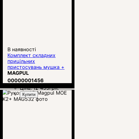
В наявності
Комплект складних
прицільних
пристосувань мушка +
цілик Magpul MBUS Pro
MAGPUL
00000001456
Ціна:
12 455
грн.
Купити