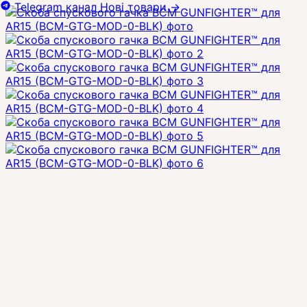
Telegram канал
Нові товари
→