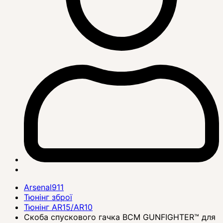
Arsenal911
Тюнінг зброї
Тюнінг AR15/AR10
Скоба спускового гачка BCM GUNFIGHTER™ для