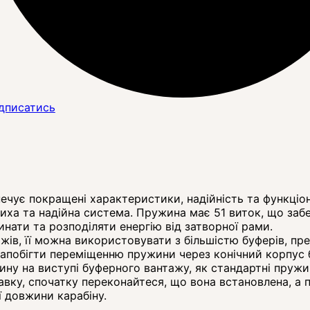
дписатись
чує покращені характеристики, надійність та функціон
иха та надійна система. Пружина має 51 виток, що забе
нати та розподіляти енергію від затворної рами.
жів, її можна використовувати з більшістю буферів, пр
запобігти переміщенню пружини через конічний корпус 
у на виступі буферного вантажу, як стандартні пружини
вку, спочатку переконайтеся, що вона встановлена, а 
 довжини карабіну.