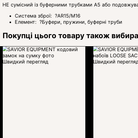
НЕ сумісний із буферними трубками A5 або подовжув
Система зброї:
?
AR15/M16
Елемент:
?
Буфери, пружини, буферні труби
Покупці цього товару також вибир
Швидкий перегляд
Швидкий перегля