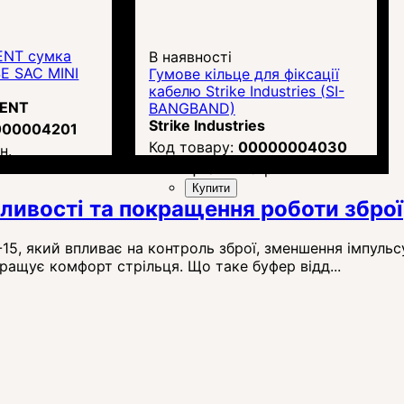
ENT сумка
В наявності
SE SAC MINI
Гумове кільце для фіксації
кабелю Strike Industries (SI-
MENT
BANGBAND)
Strike Industries
000004201
00000004030
н.
Ціна:
1 175
грн.
Купити
бливості та покращення роботи зброї
15, який впливає на контроль зброї, зменшення імпульсу
ращує комфорт стрільця. Що таке буфер відд...