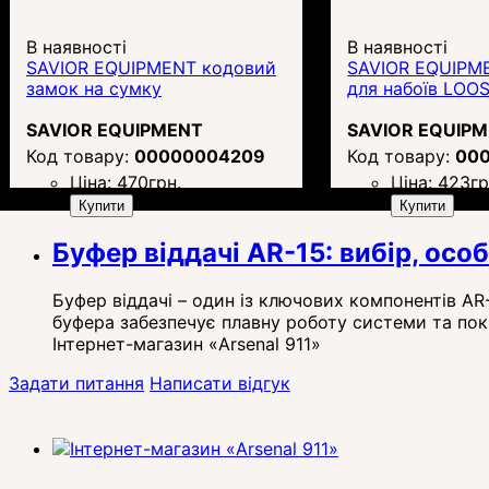
В наявності
В наявності
SAVIOR EQUIPMENT кодовий
SAVIOR EQUIPM
замок на сумку
для набоїв LOO
SAVIOR EQUIPMENT
SAVIOR EQUIP
00000004209
00
Ціна:
470
грн.
Ціна:
423
гр
Купити
Купити
Буфер віддачі AR-15: вибір, осо
Буфер віддачі – один із ключових компонентів AR-
буфера забезпечує плавну роботу системи та пок
Інтернет-магазин «Arsenal 911»
Задати питання
Написати відгук