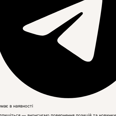
має в наявності
дпишіться — анонсуємо повернення позицій та новинки