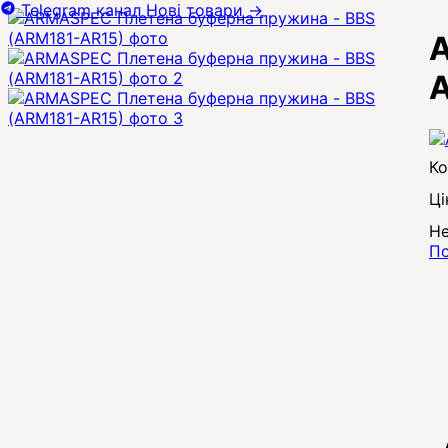
Telegram канал
Нові товари
→
A
A
Ці
Не
По