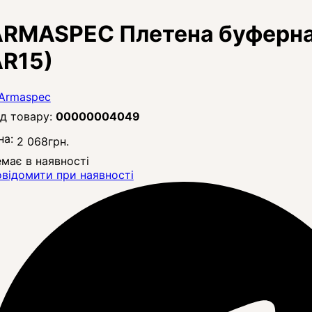
RMASPEC Плетена буферна 
R15)
00000004049
на:
2 068
грн.
має в наявності
відомити при наявності