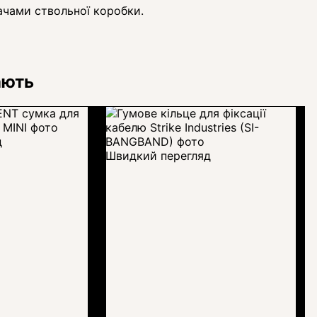
ачами ствольної коробки.
ають
д
Швидкий перегляд