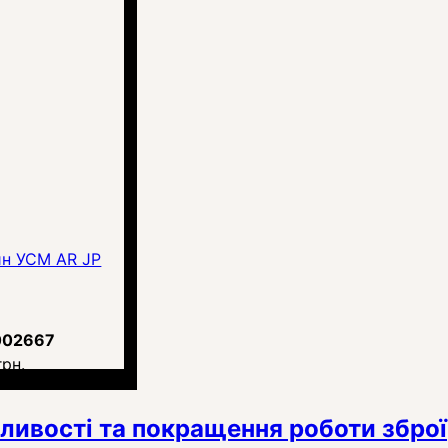
н УСМ AR JP
002667
грн.
бливості та покращення роботи зброї