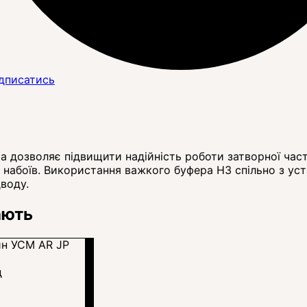
дписатись
 дозволяє підвищити надійність роботи затворної части
ах набоїв. Використання важкого буфера H3 спільно з у
воду.
ають
д