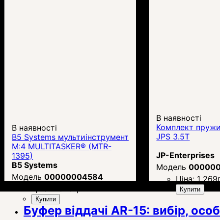
В наявності
Комплект пружи
В наявності
JPS 3.5T
B5 Systems мультиінструмент
M:4 MULTITASKER® (MTR-
JP-Enterprises
1395)
B5 Systems
00000
00000004584
Ціна:
1 269
Ціна:
1 645
грн.
Купити
Купити
Буфер віддачі AR-15: вибір, осо