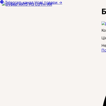
Telegram канал
Нові товари
→
Б
Ці
Не
По