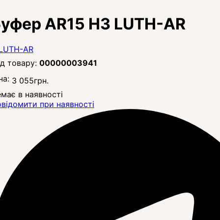
уфер AR15 H3 LUTH-AR
00000003941
на:
3 055
грн.
має в наявності
відомити при наявності