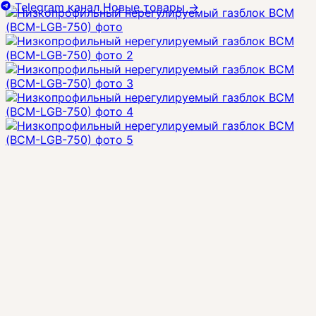
Telegram канал
Новые товары
→