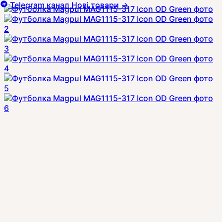
Telegram канал
Нові товари
→