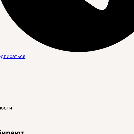
дписаться
ности
бирают