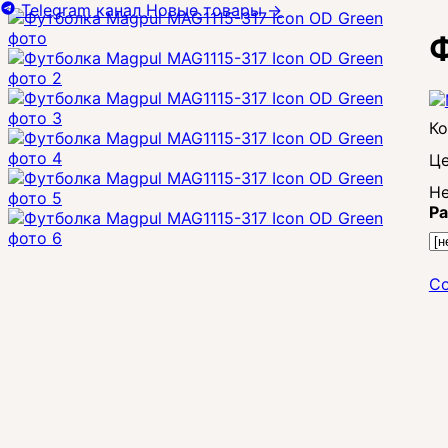
Telegram канал
Новые товары
→
Ф
Це
Не
Ра
Со