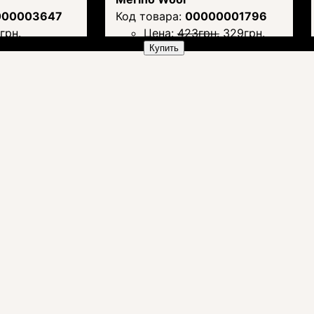
000003647
00000001796
9
грн.
Цена:
423
грн.
329
грн.
Купить