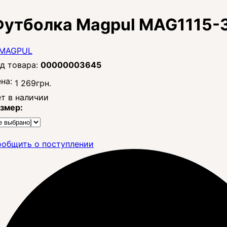
утболка Magpul MAG1115-3
00000003645
на:
1 269
грн.
т в наличии
змер:
общить о поступлении