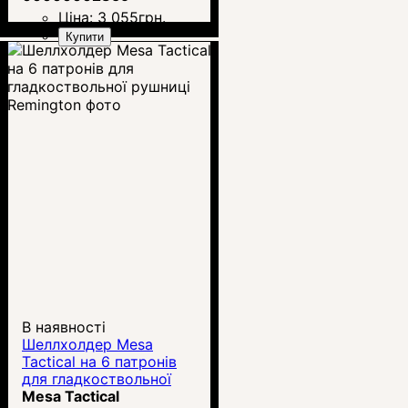
Ціна:
3 055
грн.
Купити
В наявності
Шеллхолдер Mesa
Tactical на 6 патронів
для гладкоствольної
рушниці Remington
Mesa Tactical