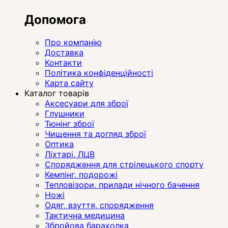
Допомога
Про компанію
Доставка
Контакти
Політика конфіденційності
Карта сайту
Каталог товарів
Аксесуари для зброї
Глушники
Тюнінг зброї
Чищення та догляд зброї
Оптика
Ліхтарі, ЛЦВ
Спорядження для стрілецького спорту
Кемпінг, подорожі
Тепловізори, прилади нічного бачення
Ножі
Одяг, взуття, спорядження
Тактична медицина
Збройова барахолка