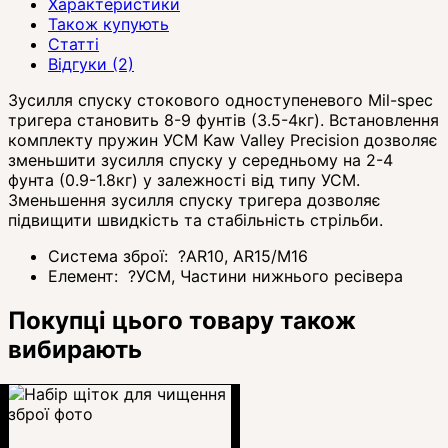
Характеристики
Також купують
Статті
Відгуки (2)
Зусилля спуску стокового одноступеневого Mil-spec
тригера становить 8-9 фунтів (3.5-4кг). Встановлення
комплекту пружин УСМ Kaw Valley Precision дозволяє
зменьшити зусилля спуску у середньому на 2-4
фунта (0.9-1.8кг) у залежності від типу УСМ.
Зменьшення зусилля спуску тригера дозволяє
підвищити швидкість та стабільність стрільби.
Система зброї:
?
AR10, AR15/M16
Елемент:
?
УСМ, Частини нижнього ресівера
Покупці цього товару також
вибирають