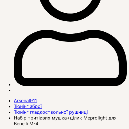
Arsenal911
Тюнінг зброї
Тюнінг гладкоствольної рушниці
Набір тритієвих мушка+цілик Meprolight для
Benelli M-4