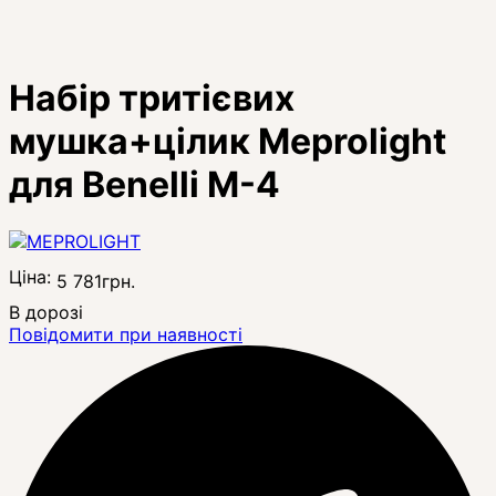
Набір тритієвих
мушка+цілик Meprolight
для Benelli M-4
Ціна:
5 781
грн.
В дорозі
Повідомити при наявності