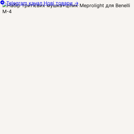
Telegram канал
Нові товари
→