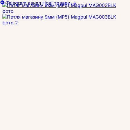
Telegram канал
Нові товари
→